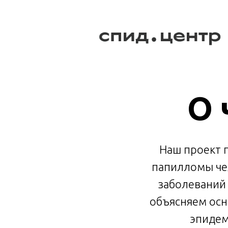
О 
Наш проект п
папилломы чел
заболеваний 
объясняем осн
эпидем