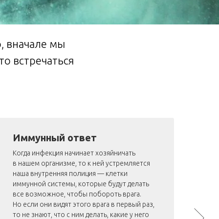
, вначале мы
то встречаться
Иммунный ответ
Ч
Когда инфекция начинает хозяйничать
Ес
в нашем организме, то к ней устремляется
по
наша внутренняя полиция — клетки
то
иммунной системы, которые будут делать
буд
все возможное, чтобы побороть врага.
Кт
Но если они видят этого врага в первый раз,
для
то не знают, что с ним делать, какие у него