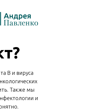
кт?
та В и вируса
онкологических
ить. Также мы
инфектологии и
онятно.